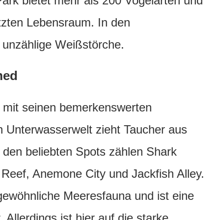
Park bietet mehr als 200 Vogelarten und
tzten Lebensraum. In den
unzählige Weißstörche.
med
mit seinen bemerkenswerten
en Unterwasserwelt zieht Taucher aus
 den beliebten Spots zählen Shark
 Reef, Anemone City und Jackfish Alley.
gewöhnliche Meeresfauna und ist eine
 Allerdings ist hier auf die starke