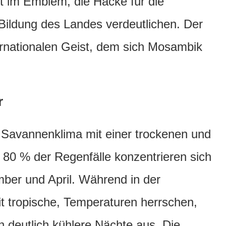
t im Emblem, die Hacke für die
 Bildung des Landes verdeutlichen. Der
ternationalen Geist, dem sich Mosambik
r
 Savannenklima mit einer trockenen und
 80 % der Regenfälle konzentrieren sich
ber und April. Während in der
t tropische, Temperaturen herrschen,
h deutlich kühlere Nächte aus. Die