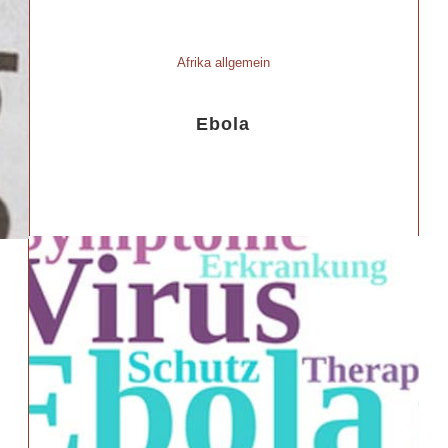
Afrika allgemein
Ebola