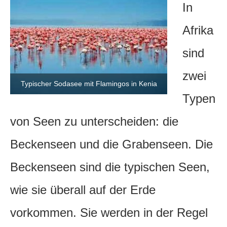
In
Afrika
sind
zwei
Typischer Sodasee mit Flamingos in Kenia
Typen
von Seen zu unterscheiden: die
Beckenseen und die Grabenseen. Die
Beckenseen sind die typischen Seen,
wie sie überall auf der Erde
vorkommen. Sie werden in der Regel