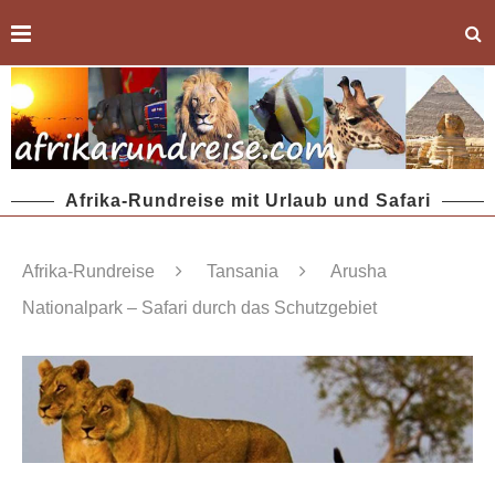
Afrika-Rundreise mit Urlaub und Safari
Afrika-Rundreise
Tansania
Arusha
Nationalpark – Safari durch das Schutzgebiet