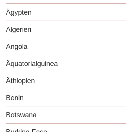
Ägypten
Algerien
Angola
Äquatorialguinea
Äthiopien
Benin
Botswana
Burkina Faso