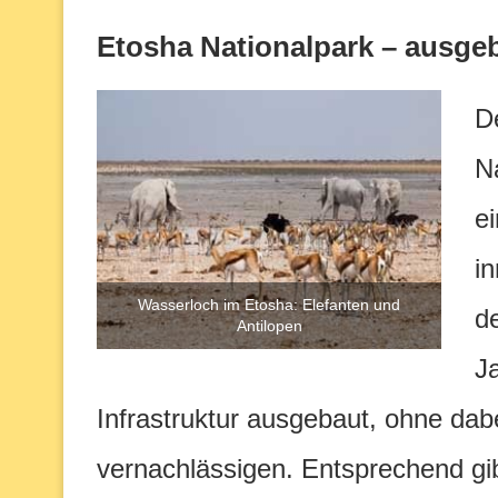
Etosha Nationalpark – ausgeb
D
N
e
i
Wasserloch im Etosha: Elefanten und
de
Antilopen
J
Infrastruktur ausgebaut, ohne da
vernachlässigen. Entsprechend gi