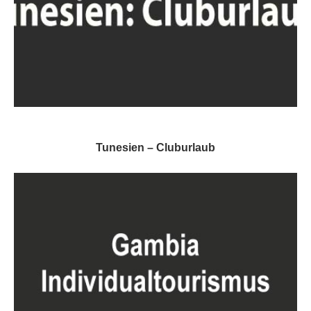
Tunesien – Cluburlaub