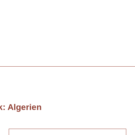
k:
Algerien