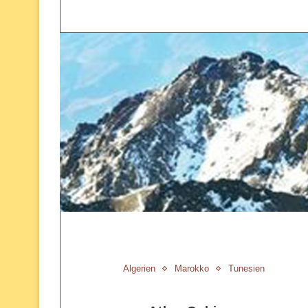
Algerien
Marokko
Tunesien