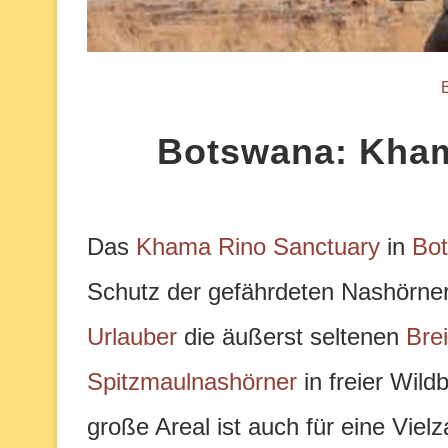
Botswana: Kham
Das
Khama Rino Sanctuary
in
Bo
Schutz der gefährdeten Nashörner
Urlauber
die äußerst seltenen
Bre
Spitzmaulnashörner
in freier Wild
große Areal ist auch für eine Viel