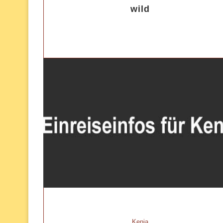
wild
Kenia