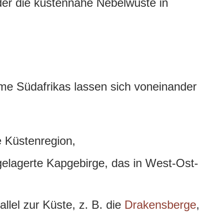
er die küstennahe Nebelwüste in
e Südafrikas lassen sich voneinander
 Küstenregion,
elagerte Kapgebirge, das in West-Ost-
allel zur Küste, z. B. die
Drakensberge
,