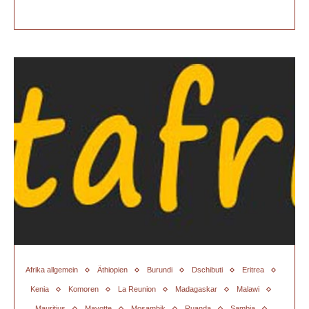
Afrika allgemein
Äthiopien
Burundi
Dschibuti
Eritrea
Kenia
Komoren
La Reunion
Madagaskar
Malawi
Mauritius
Mayotte
Mosambik
Ruanda
Sambia