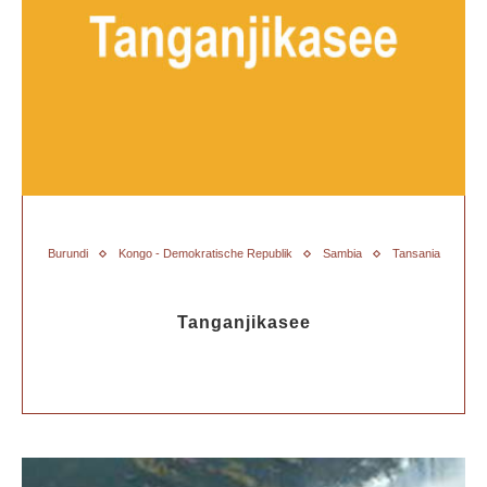
Burundi
Kongo - Demokratische Republik
Sambia
Tansania
Tanganjikasee