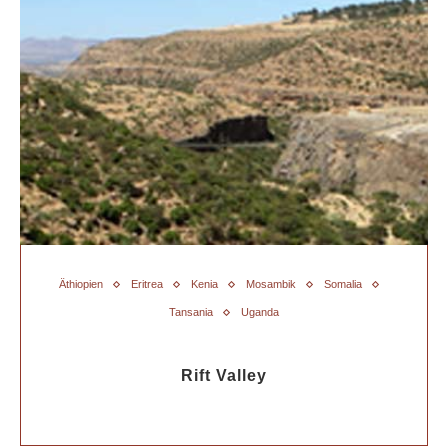
Äthiopien
Eritrea
Kenia
Mosambik
Somalia
Tansania
Uganda
Rift Valley