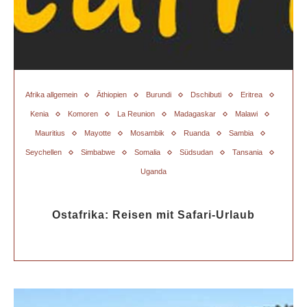
Afrika allgemein
Äthiopien
Burundi
Dschibuti
Eritrea
Kenia
Komoren
La Reunion
Madagaskar
Malawi
Mauritius
Mayotte
Mosambik
Ruanda
Sambia
Seychellen
Simbabwe
Somalia
Südsudan
Tansania
Uganda
Ostafrika: Reisen mit Safari-Urlaub